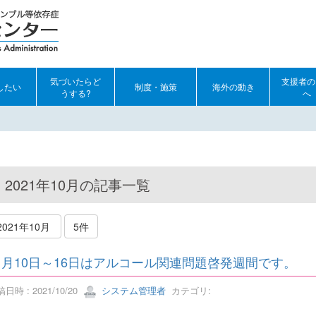
気づいたらど
支援者の
したい
制度・施策
海外の動き
うする?
へ
2021年10月の記事一覧
2021年10月
5件
1月10日～16日はアルコール関連問題啓発週間です。
日時 : 2021/10/20
システム管理者
カテゴリ: