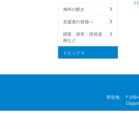
1
海外の動き
支援者の皆様へ
調査・研究・啓発漫
画など
トピックス
所在地: 〒239
Copy