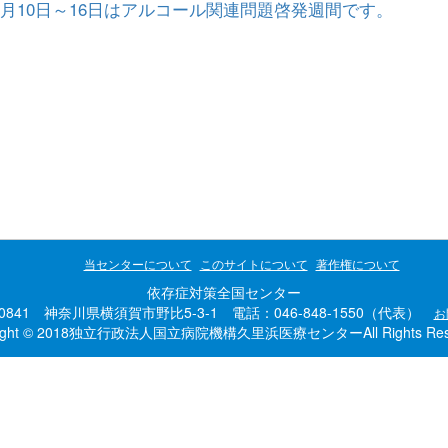
1月10日～16日はアルコール関連問題啓発週間です。
当センターについて
このサイトについて
著作権について
依存症対策全国センター
-0841 神奈川県横須賀市野比5-3-1 電話：046-848-1550（代表）
お
right © 2018独立行政法人国立病院機構久里浜医療センターAll Rights Rese