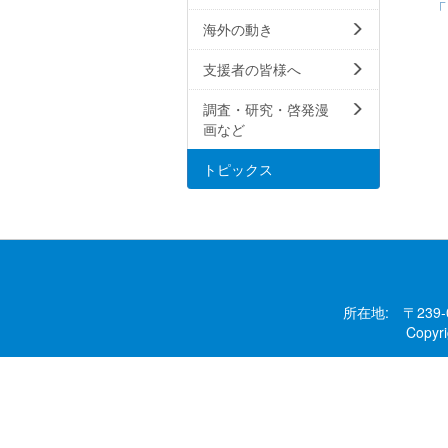
「
海外の動き
支援者の皆様へ
調査・研究・啓発漫
画など
トピックス
所在地: 〒239
Copy