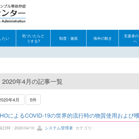
気づいたらど
支援者の
したい
制度・施策
海外の動き
うする?
へ
2020年4月の記事一覧
2020年4月
5件
HOによるCOVID-19の世界的流行時の物質使用およ
日時 : 2020/04/10
システム管理者
カテゴリ: