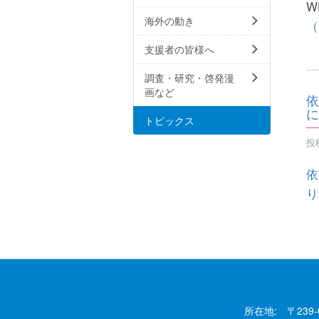
W
海外の動き
（
支援者の皆様へ
調査・研究・啓発漫
画など
依
に
トピックス
投稿
依
り
所在地: 〒239