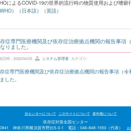
HOによるCOVID-19の世界的流行時の物質使用および嗜
WHO）
（日本語）
（英語）
存症専門医療機関及び依存症治療拠点機関の報告事項
なりました。
日時 : 2020/04/03
システム管理者
カテゴリ:
存症専門医療機関及び依存症治療拠点機関の報告事項（令
ました。
当センターについて
このサイトについて
著作権について
依存症対策全国センター
-0841 神奈川県横須賀市野比5-3-1 電話：046-848-1550（代表）
お