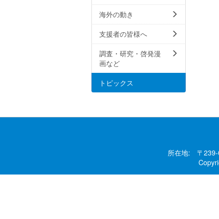
海外の動き
支援者の皆様へ
調査・研究・啓発漫
画など
トピックス
所在地: 〒239
Copy