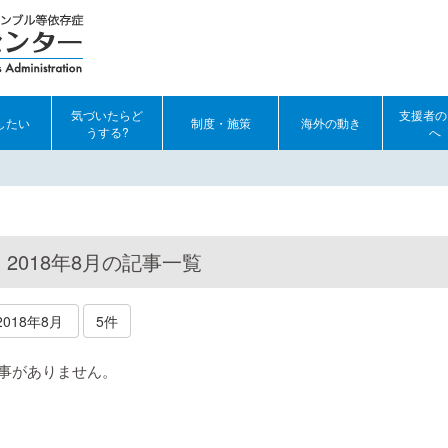
気づいたらど
支援者の
したい
制度・施策
海外の動き
うする?
へ
2018年8月の記事一覧
2018年8月
5件
事がありません。