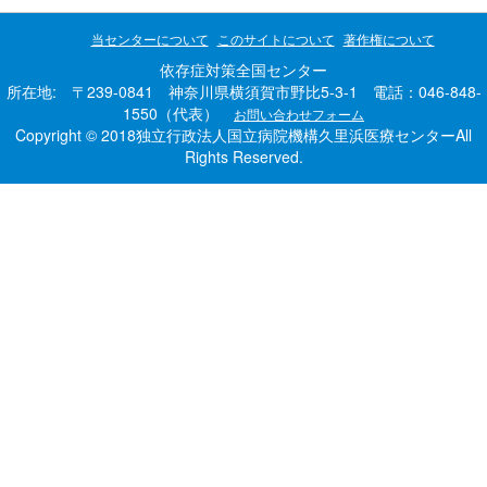
当センターについて
このサイトについて
著作権について
依存症対策全国センター
所在地: 〒239-0841 神奈川県横須賀市野比5-3-1 電話：046-848-
1550（代表）
お問い合わせフォーム
Copyright © 2018独立行政法人国立病院機構久里浜医療センターAll
Rights Reserved.