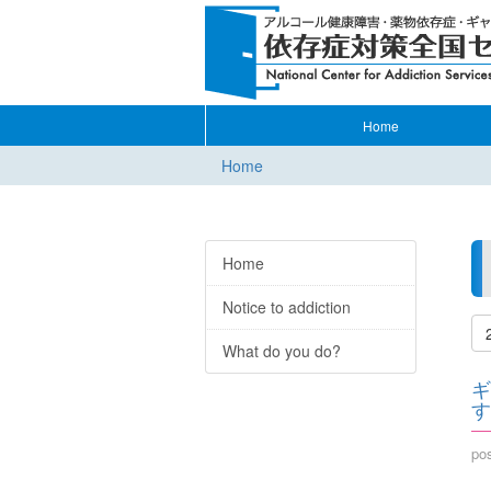
Home
Home
Home
Notice to addiction
What do you do?
ギ
す
po