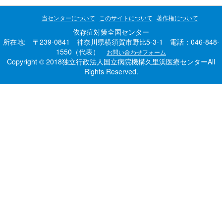
当センターについて
このサイトについて
著作権について
依存症対策全国センター
所在地: 〒239-0841 神奈川県横須賀市野比5-3-1 電話：046-848-
1550（代表）
お問い合わせフォーム
Copyright © 2018独立行政法人国立病院機構久里浜医療センターAll
Rights Reserved.