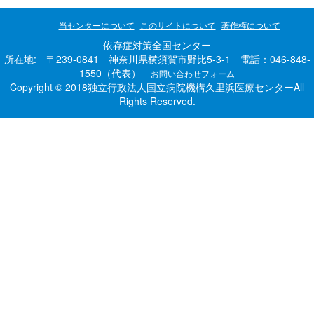
当センターについて
このサイトについて
著作権について
依存症対策全国センター
所在地: 〒239-0841 神奈川県横須賀市野比5-3-1 電話：046-848-
1550（代表）
お問い合わせフォーム
Copyright © 2018独立行政法人国立病院機構久里浜医療センターAll
Rights Reserved.