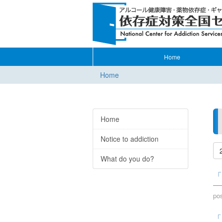
Home
Home
Home
Notice to addiction
What do you do?
「
po
「