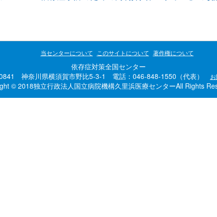
当センターについて
このサイトについて
著作権について
依存症対策全国センター
-0841 神奈川県横須賀市野比5-3-1 電話：046-848-1550（代表）
お
right © 2018独立行政法人国立病院機構久里浜医療センターAll Rights Rese