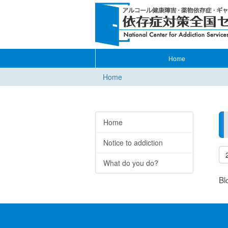
Home
Home
Home
Notice to addiction
What do you do?
Bl