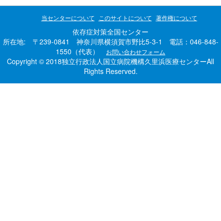
当センターについて
このサイトについて
著作権について
依存症対策全国センター
所在地: 〒239-0841 神奈川県横須賀市野比5-3-1 電話：046-848-
1550（代表）
お問い合わせフォーム
Copyright © 2018独立行政法人国立病院機構久里浜医療センターAll
Rights Reserved.