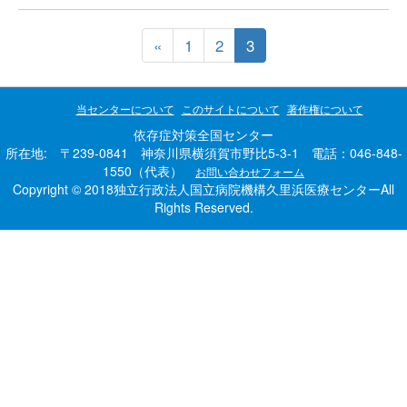
«
1
2
3
当センターについて
このサイトについて
著作権について
依存症対策全国センター
所在地: 〒239-0841 神奈川県横須賀市野比5-3-1 電話：046-848-
1550（代表）
お問い合わせフォーム
Copyright © 2018独立行政法人国立病院機構久里浜医療センターAll
Rights Reserved.