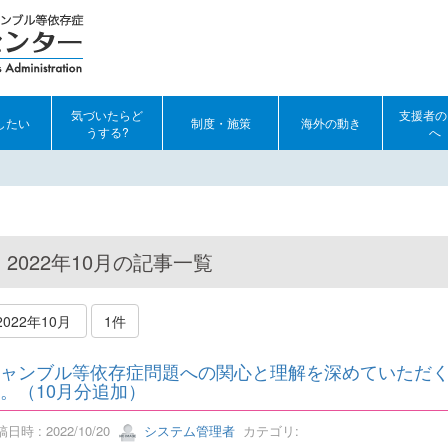
気づいたらど
支援者の
したい
制度・施策
海外の動き
うする?
へ
2022年10月の記事一覧
2022年10月
1件
ャンブル等依存症問題への関心と理解を深めていただ
。（10月分追加）
日時 : 2022/10/20
システム管理者
カテゴリ: