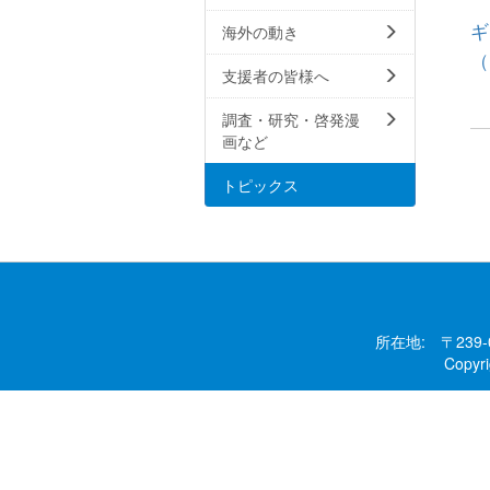
ギ
海外の動き
（
支援者の皆様へ
調査・研究・啓発漫
画など
トピックス
所在地: 〒239
Copy