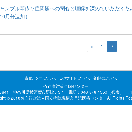
ャンブル等依存症問題への関心と理解を深めていただくた
10月分追加）
«
1
2
当センターについて
このサイトについて
著作権について
依存症対策全国センター
-0841 神奈川県横須賀市野比5-3-1 電話：046-848-1550（代表）
お
right © 2018独立行政法人国立病院機構久里浜医療センターAll Rights Rese