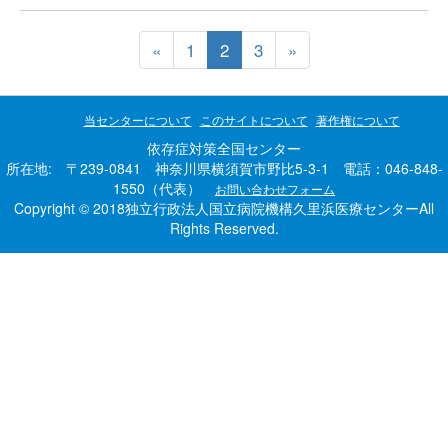
«
1
2
3
»
当センターについて
このサイトについて
著作権について
依存症対策全国センター
所在地: 〒239-0841 神奈川県横須賀市野比5-3-1 電話：046-848-
1550（代表）
お問い合わせフォーム
Copyright © 2018独立行政法人国立病院機構久里浜医療センターAll
Rights Reserved.