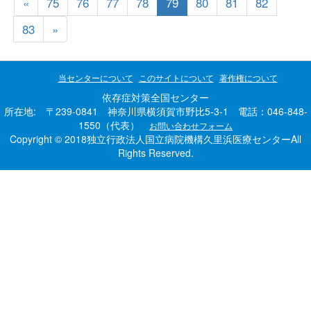
«
75
76
77
78
79
80
81
82
83
»
当センターについて
このサイトについて
著作権について
依存症対策全国センター
所在地: 〒239-0841 神奈川県横須賀市野比5-3-1 電話：046-848-
1550（代表）
お問い合わせフォーム
Copyright © 2018独立行政法人国立病院機構久里浜医療センターAll
Rights Reserved.