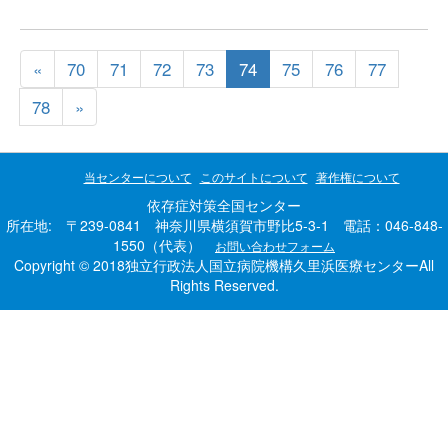
«
70
71
72
73
74
75
76
77
78
»
当センターについて
このサイトについて
著作権について
依存症対策全国センター
所在地: 〒239-0841 神奈川県横須賀市野比5-3-1 電話：046-848-
1550（代表）
お問い合わせフォーム
Copyright © 2018独立行政法人国立病院機構久里浜医療センターAll
Rights Reserved.