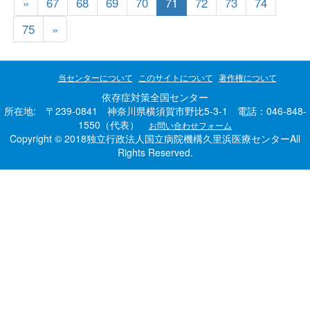
«
67
68
69
70
71
72
73
74
75
»
当センターについて
このサイトについて
著作権について
依存症対策全国センター
所在地: 〒239-0841 神奈川県横須賀市野比5-3-1 電話：046-848-
1550（代表）
お問い合わせフォーム
Copyright © 2018独立行政法人国立病院機構久里浜医療センターAll
Rights Reserved.