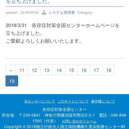
を立ち上げました。
posted : 2018/03/22
システム管理者
Category:
2018/3/31 依存症対策全国センターホームページを
立ち上げました。
ご愛顧よろしくお願いいたします。
«
11
12
13
14
15
16
17
18
19
当センターについて
このサイトについて
著作権について
依存症対策全国センター
所在地: 〒239-0841 神奈川県横須賀市野比5-3-1 電話：046-848-
1550（代表）
お問い合わせフォーム
Copyright © 2018独立行政法人国立病院機構久里浜医療センターAll