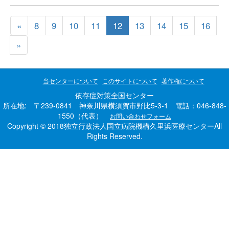
«
8
9
10
11
12
13
14
15
16
»
当センターについて
このサイトについて
著作権について
依存症対策全国センター
所在地: 〒239-0841 神奈川県横須賀市野比5-3-1 電話：046-848-
1550（代表）
お問い合わせフォーム
Copyright © 2018独立行政法人国立病院機構久里浜医療センターAll
Rights Reserved.