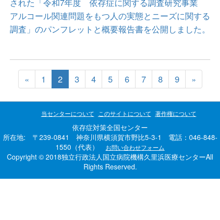
された「令和7年度 依存症に関する調査研究事業
アルコール関連問題をもつ人の実態とニーズに関する
調査」のパンフレットと概要報告書を公開しました。
«
1
2
3
4
5
6
7
8
9
»
当センターについて
このサイトについて
著作権について
依存症対策全国センター
所在地: 〒239-0841 神奈川県横須賀市野比5-3-1 電話：046-848-
1550（代表）
お問い合わせフォーム
Copyright © 2018独立行政法人国立病院機構久里浜医療センターAll
Rights Reserved.