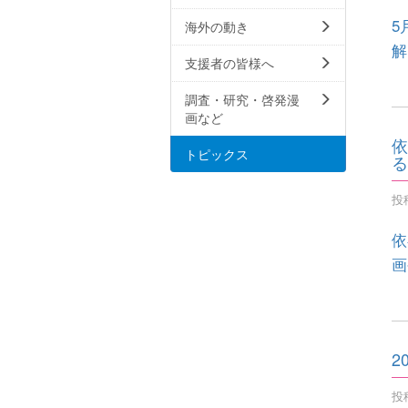
5
海外の動き
解
支援者の皆様へ
調査・研究・啓発漫
画など
依
トピックス
る
投稿
依
画
2
投稿