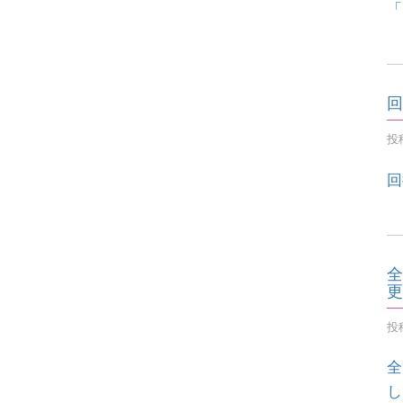
「
回
投稿
回
全
更
投稿
全
し