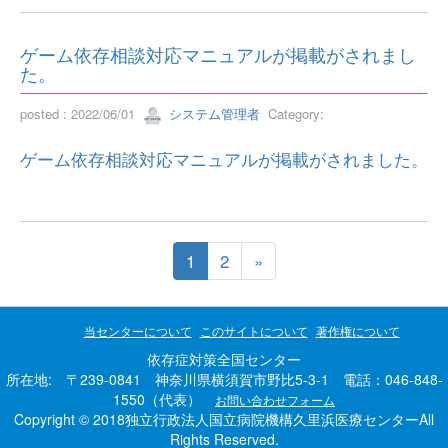
ゲーム依存相談対応マニュアルが掲載がされまし
た。
posted : 2022/06/01
システム管理者
Category:
ゲーム依存相談対応マニュアルが掲載がされました。
1
2
»
当センターについて
このサイトについて
著作権について
依存症対策全国センター
所在地: 〒239-0841 神奈川県横須賀市野比5-3-1 電話：046-848-
1550（代表）
お問い合わせフォーム
Copyright © 2018独立行政法人国立病院機構久里浜医療センターAll
Rights Reserved.