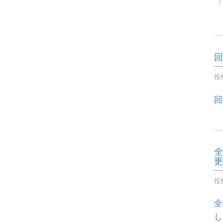
「
回
投稿
回
全
更
投稿
全
し