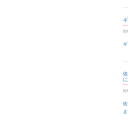
ギ
投稿
ギ
依
に
投稿
依
ま