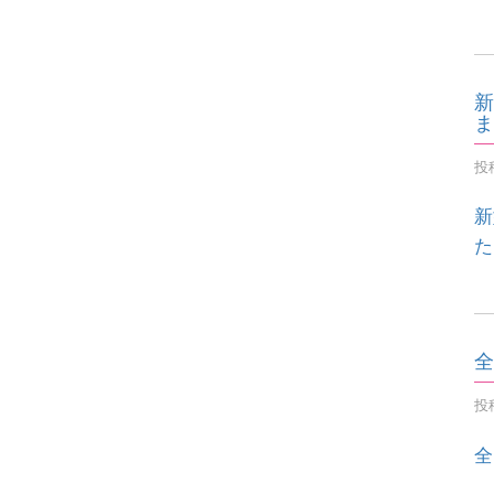
新
ま
投稿
新
た
全
投稿
全