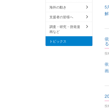
5
海外の動き
解
支援者の皆様へ
調査・研究・啓発漫
画など
依
トピックス
る
投稿
依
画
2
投稿