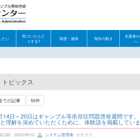
気づいたらど
支援者の
したい
制度・施策
海外の動き
うする?
へ
トピックス
全ての記事
50件
月14日～20日はギャンブル等依存症問題啓発週間です
と理解を深めていただくために、体験談を掲載してい
日時 : 2022/05/13
システム管理者
カテゴリ: