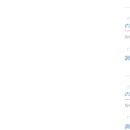
「
の
投稿
「
調
「
の
投稿
「
調