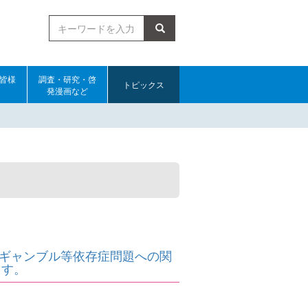
検索
皆様
調査・研究・啓
トピックス
発漫画など
。ギャンブル等依存症問題への関
ます。