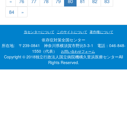
«
76
77
78
79
80
81
82
83
84
»
当センターについて
このサイトについて
著作権について
依存症対策全国センター
所在地: 〒239-0841 神奈川県横須賀市野比5-3-1 電話：046-848-
1550（代表）
お問い合わせフォーム
Copyright © 2018独立行政法人国立病院機構久里浜医療センターAll
Rights Reserved.