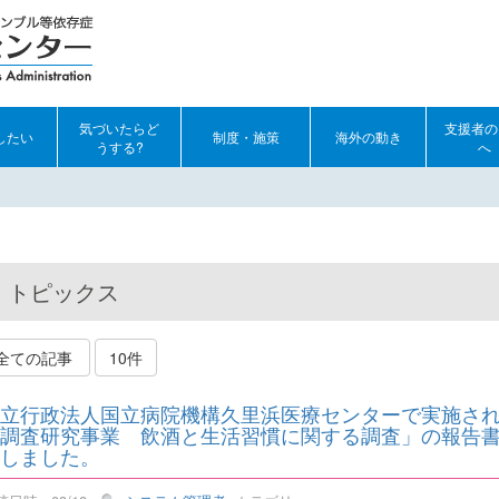
気づいたらど
支援者の
したい
制度・施策
海外の動き
うする?
へ
トピックス
全ての記事
10件
立行政法人国立病院機構久里浜医療センターで実施され
調査研究事業 飲酒と生活習慣に関する調査」の報告
しました。