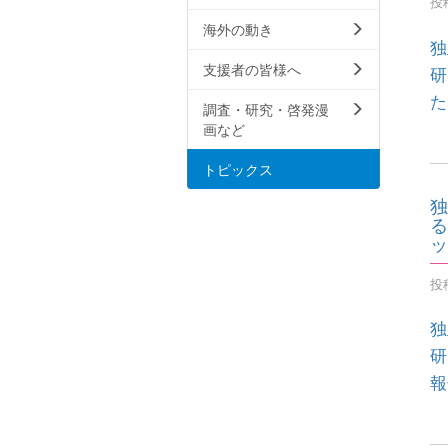
投稿
海外の動き
独
支援者の皆様へ
研
た
調査・研究・啓発漫
画など
トピックス
独
る
ッ
投稿
独
研
報