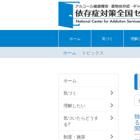
ホーム
気づく
理解
ホーム
トピックス
ホーム
気づく
理解したい
独
気づいたらどうす
る
る?
開
制度・施策