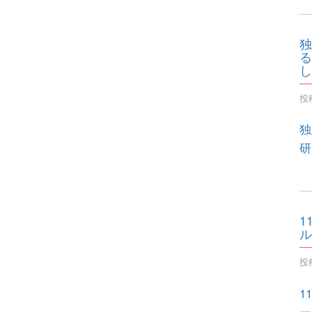
独
る
し
投稿
独
研
1
ル
投稿
1
ー