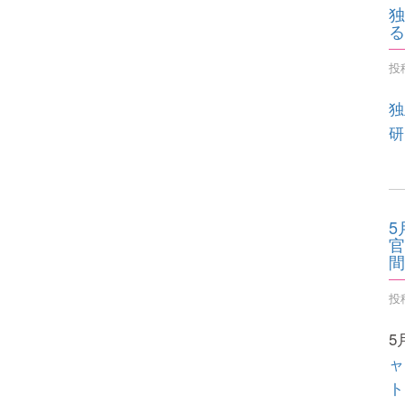
独
る
投稿
独
研
5
官
間
投稿
5
ャ
ト