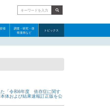
検索
皆様
調査・研究・啓
トピックス
発漫画など
た「令和6年度 依存症に関す
書本体および結果速報訂正版を公