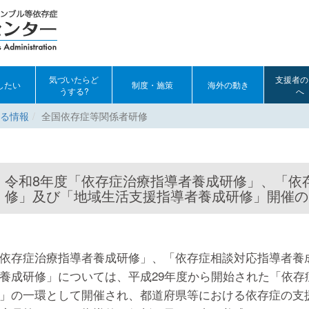
気づいたらど
支援者の
したい
制度・施策
海外の動き
うする?
へ
る情報
全国依存症等関係者研修
令和8年度「依存症治療指導者養成研修」、「依
修」及び「地域生活支援指導者養成研修」開催の
依存症治療指導者養成研修」、「依存症相談対応指導者養
養成研修」については、平成29年度から開始された「依存
」の一環として開催され、都道府県等における依存症の支