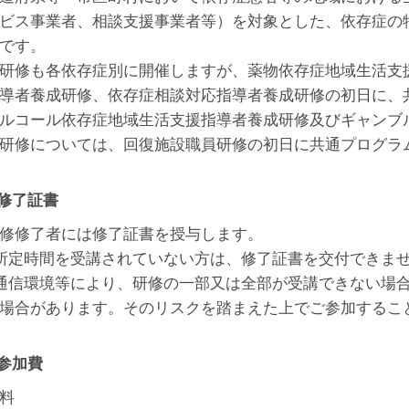
ビス事業者、相談支援事業者等）を対象とした、依存症の
です。
研修も各依存症別に開催しますが、薬物依存症地域生活支
導者養成研修、依存症相談対応指導者養成研修の初日に、
ルコール依存症地域生活支援指導者養成研修及びギャンブ
研修については、回復施設職員研修の初日に共通プログラ
 修了証書
修修了者には修了証書を授与します。
所定時間を受講されていない方は、修了証書を交付できま
通信環境等により、研修の一部又は全部が受講できない場
場合があります。そのリスクを踏まえた上でご参加するこ
 参加費
料