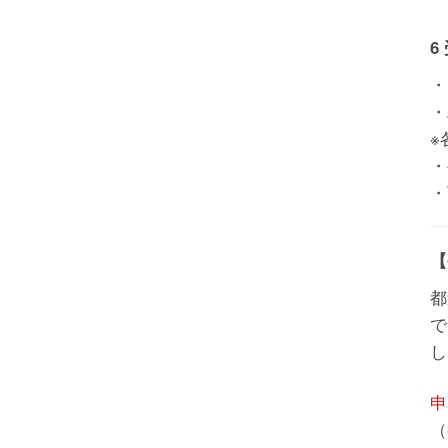
6
・
・
※
・
・
【
都
で
し
申
（