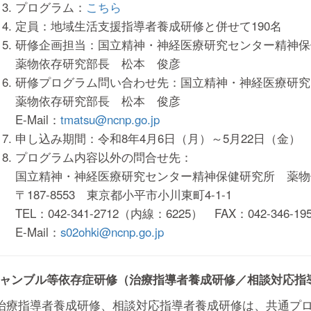
プログラム：
こちら
定員：地域生活支援指導者養成研修と併せて190名
研修企画担当：国立精神・神経医療研究センター精神保
薬物依存研究部長 松本 俊彦
研修プログラム問い合わせ先：国立精神・神経医療研究
薬物依存研究部長 松本 俊彦
E-Mail：
tmatsu@ncnp.go.jp
申し込み期間：令和8年4月6日（月）～5月22日（金）
プログラム内容以外の問合せ先：
国立精神・神経医療研究センター精神保健研究所 薬物
〒187-8553 東京都小平市小川東町4-1-1
TEL：042-341-2712（内線：6225） FAX：042-346-19
E-Mail：
s02ohki@ncnp.go.jp
ャンブル等依存症研修（治療指導者養成研修／相談対応指
治療指導者養成研修、相談対応指導者養成研修は、共通プ