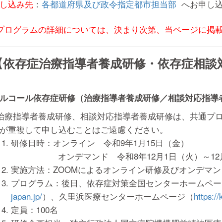
し込み先
：
各都道府県及び政令指定都市担当部
へお申し込
プログラムの詳細については、決まり次第、当ページに掲
【依存症治療指導者養成研修・依存症相談
ルコール依存症研修（治療指導者養成研修／相談対応指導
治療指導者養成研修、相談対応指導者養成研修は、共通プ
が重複して申し込むことはご遠慮ください。
研修日時：オンライン 令和9年1月15日（金）
オンデマンド 令和8年12月1日（火）～12月
実施方法：ZOOMによるオンライン研修及びオンデマン
プログラム：後日、依存症対策全国センターホームペー
japan.jp/
）、久里浜医療センターホームページ（
https:/
定員：100名