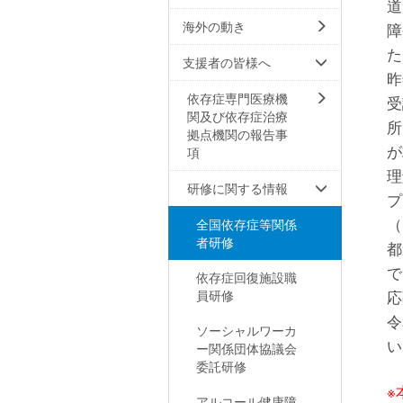
道
海外の動き
障
た
支援者の皆様へ
昨
依存症専門医療機
受
関及び依存症治療
所
拠点機関の報告事
が
項
理
研修に関する情報
プ
（
全国依存症等関係
者研修
都
で
依存症回復施設職
員研修
応
令
ソーシャルワーカ
い
ー関係団体協議会
委託研修
※
アルコール健康障