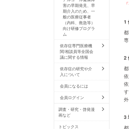
「
害の早期発見、早
期介入のため、一
般の医療従事者
1
（内科、救急等）
向け研修プログラ
都
ム
専
依存症専門医療機
関/相談員等全国会
議に関する情報
2
都
依存症の研究や介
入について
依
依
会員になるには
す
会員ログイン
外
調査・研究・啓発漫
画など
3
トピックス
都