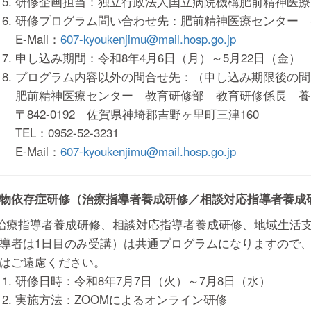
研修企画担当：独立行政法人国立病院機構肥前精神医療
研修プログラム問い合わせ先：肥前精神医療センター 
E-Mail：
607-kyoukenjimu@mail.hosp.go.jp
申し込み期間：令和8年4月6日（月）～5月22日（金）
プログラム内容以外の問合せ先：（申し込み期限後の問
肥前精神医療センター 教育研修部 教育研修係長 養
〒842-0192 佐賀県神埼郡吉野ヶ里町三津160
TEL：0952-52-3231
E-Mail：
607-kyoukenjimu@mail.hosp.go.jp
物依存症研修（治療指導者養成研修／相談対応指導者養成
治療指導者養成研修、相談対応指導者養成研修、地域生活
導者は1日目のみ受講）は共通プログラムになりますので
はご遠慮ください。
研修日時：令和8年7月7日（火）～7月8日（水）
実施方法：ZOOMによるオンライン研修