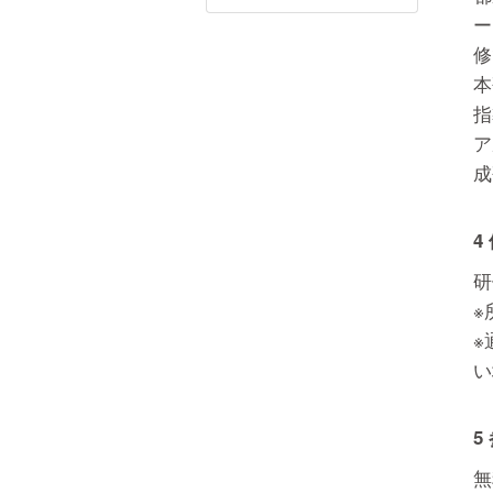
ー
修
本
指
ア
成
4
研
※
※
い
5
無