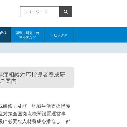
皆様
調査・研究・啓
トピックス
発漫画など
存症相談対応指導者養成研
ご案内
成研修」及び「地域生活支援指導
症対策全国拠点機関設置運営事
援に必要な人材養成を推進し、都