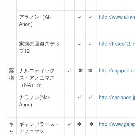
アラノン（Al-
✓
✓
http://www.al-an
Anon）
家族の回復ステッ
✓
✓
http://frstep12.i
プ12
薬
ナルコティック
✓
✽
✽
http://najapan.o
物
ス・アノニマス
（NA）☆
ナラノン(Nar-
✓
✓
http://nar-anon.j
Anon)
ギ
ギャンブラーズ・
✓
✽
✽
http://www.gajap
ャ
アノニマス