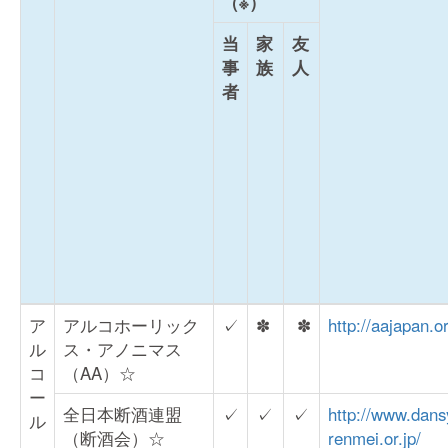
（※）
当
家
友
事
族
人
者
ア
アルコホーリック
✓
✽
✽
http://aajapan.o
ル
ス・アノニマス
コ
（AA）☆
ー
全日本断酒連盟
✓
✓
✓
http://www.dans
ル
（断酒会）☆
renmei.or.jp/