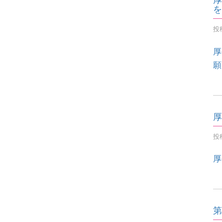
を
投稿
厚
願
厚
投稿
厚
第