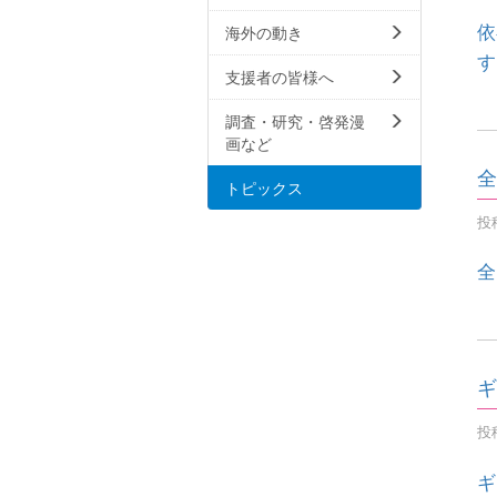
依
海外の動き
す
支援者の皆様へ
調査・研究・啓発漫
画など
全
トピックス
投稿
全
ギ
投稿
ギ