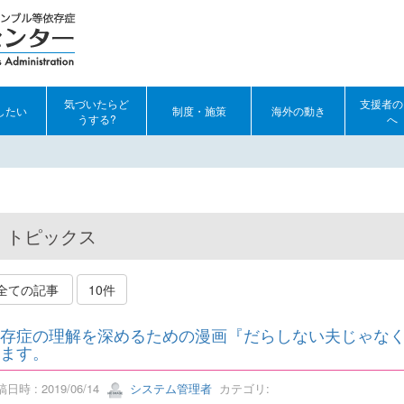
気づいたらど
支援者の
したい
制度・施策
海外の動き
うする?
へ
トピックス
全ての記事
10件
存症の理解を深めるための漫画『だらしない夫じゃな
ます。
日時 : 2019/06/14
システム管理者
カテゴリ: