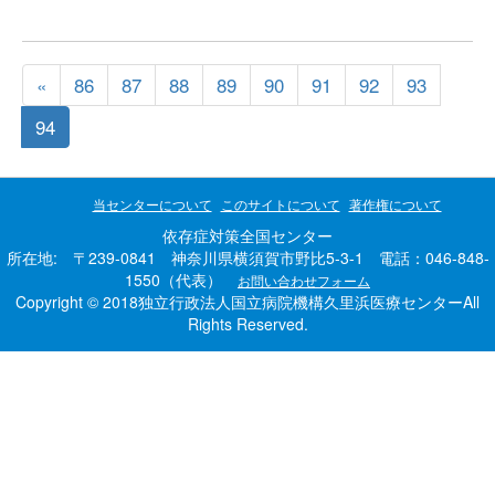
«
86
87
88
89
90
91
92
93
94
当センターについて
このサイトについて
著作権について
依存症対策全国センター
所在地: 〒239-0841 神奈川県横須賀市野比5-3-1 電話：046-848-
1550（代表）
お問い合わせフォーム
Copyright © 2018独立行政法人国立病院機構久里浜医療センターAll
Rights Reserved.