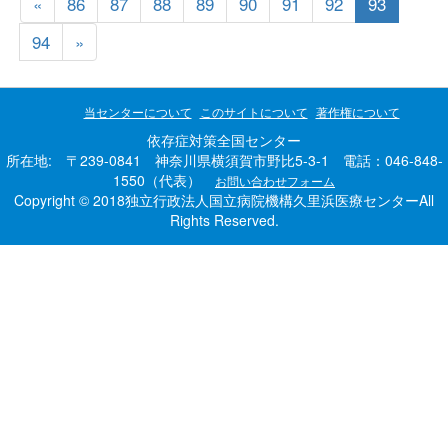
«
86
87
88
89
90
91
92
93
94
»
当センターについて
このサイトについて
著作権について
依存症対策全国センター
所在地: 〒239-0841 神奈川県横須賀市野比5-3-1 電話：046-848-
1550（代表）
お問い合わせフォーム
Copyright © 2018独立行政法人国立病院機構久里浜医療センターAll
Rights Reserved.