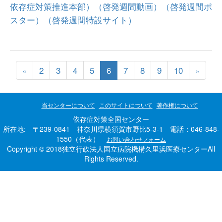
依存症対策推進本部）
（啓発週間動画）
（啓発週間ポ
スター）
（啓発週間特設サイト）
«
2
3
4
5
6
7
8
9
10
»
当センターについて
このサイトについて
著作権について
依存症対策全国センター
所在地: 〒239-0841 神奈川県横須賀市野比5-3-1 電話：046-848-
1550（代表）
お問い合わせフォーム
Copyright © 2018独立行政法人国立病院機構久里浜医療センターAll
Rights Reserved.