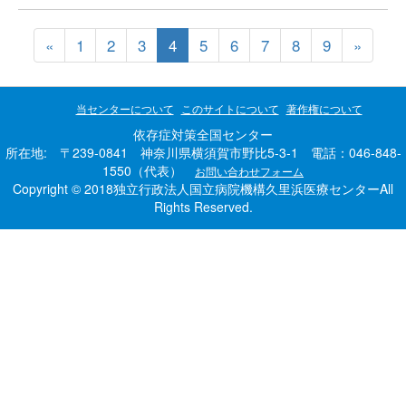
«
1
2
3
4
5
6
7
8
9
»
当センターについて
このサイトについて
著作権について
依存症対策全国センター
所在地: 〒239-0841 神奈川県横須賀市野比5-3-1 電話：046-848-
1550（代表）
お問い合わせフォーム
Copyright © 2018独立行政法人国立病院機構久里浜医療センターAll
Rights Reserved.