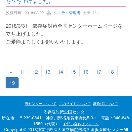
を立ち上げました。
投稿日時 : 2018/03/22
システム管理者
カテゴリ:
2018/3/31 依存症対策全国センターホームページを
立ち上げました。
ご愛顧よろしくお願いいたします。
«
11
12
13
14
15
16
17
18
19
当センターについて
このサイトについて
著作権について
依存症対策全国センター
所在地: 〒239-0841 神奈川県横須賀市野比5-3-1 電話：046-848-
1550（代表）
お問い合わせフォーム
Copyright © 2018独立行政法人国立病院機構久里浜医療センターAll