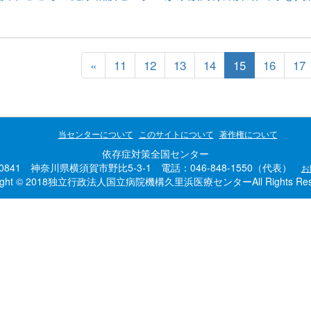
«
11
12
13
14
15
16
17
当センターについて
このサイトについて
著作権について
依存症対策全国センター
-0841 神奈川県横須賀市野比5-3-1 電話：046-848-1550（代表）
お
right © 2018独立行政法人国立病院機構久里浜医療センターAll Rights Rese