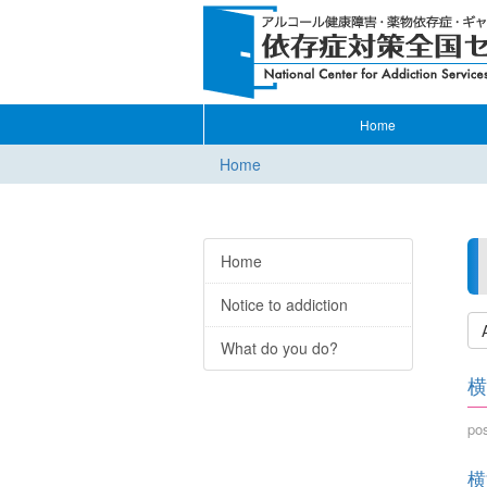
Home
Home
Home
Notice to addiction
What do you do?
横
po
横