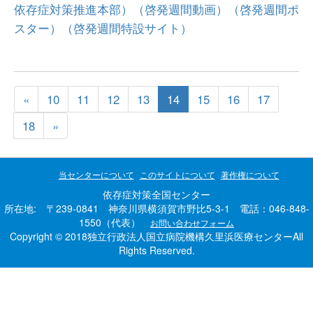
依存症対策推進本部）
（啓発週間動画）
（啓発週間ポ
スター）
（啓発週間特設サイト）
«
10
11
12
13
14
15
16
17
18
»
当センターについて
このサイトについて
著作権について
依存症対策全国センター
所在地: 〒239-0841 神奈川県横須賀市野比5-3-1 電話：046-848-
1550（代表）
お問い合わせフォーム
Copyright © 2018独立行政法人国立病院機構久里浜医療センターAll
Rights Reserved.