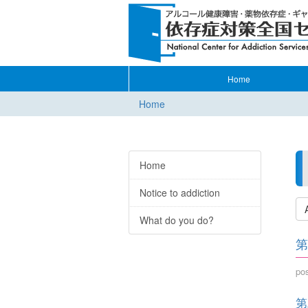
Home
Home
Home
Notice to addiction
What do you do?
第
po
第