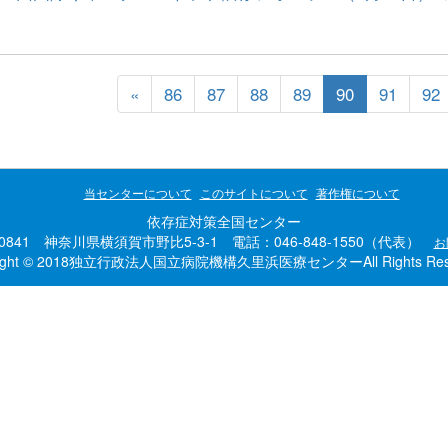
«
86
87
88
89
90
91
92
当センターについて
このサイトについて
著作権について
依存症対策全国センター
-0841 神奈川県横須賀市野比5-3-1 電話：046-848-1550（代表）
お
right © 2018独立行政法人国立病院機構久里浜医療センターAll Rights Rese